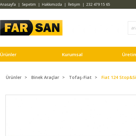
Anasayfa
Sepetim
Hakkımızda
İletişim
232 479 15 65
Ürünler
Kurumsal
Üreti
Ürünler
Binek Araçlar
Tofaş-Fiat
Fiat 124 Stop&S